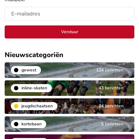
Verstuur
Nieuwscategoriën
gewest
124 berichten
inline-skaten
43 berichten
jeugdschaatsen
24 berichten
kortebaan
5 berichten