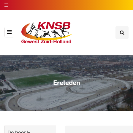
Ereleden
De heer H.