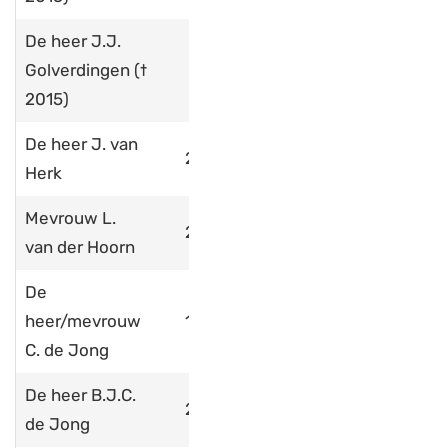
De heer J.J.
Golverdingen (†
2015)
De heer J. van
2018
Herk
Mevrouw L.
2010
van der Hoorn
De
heer/mevrouw
1977
C. de Jong
De heer B.J.C.
2006
de Jong