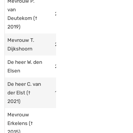
Mevrouw P.
van
2008
Deutekom (†
2019)
Mevrouw T.
2010
Dijkshoorn
De heer W. den
2013
Elsen
De heer C. van
der Elst
(†
1990
2021)
Mevrouw
Erkelens (†
2015)