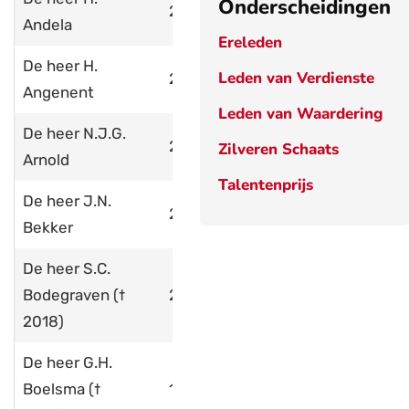
Onderscheidingen
2017
Andela
Ereleden
De heer H.
Leden van Verdienste
2010
Angenent
Leden van Waardering
De heer N.J.G.
2008
Zilveren Schaats
Arnold
Talentenprijs
De heer J.N.
2019
Bekker
De heer S.C.
Bodegraven (†
2008
2018)
De heer G.H.
Boelsma (†
1998