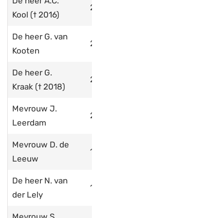
De heer A.C.
2004
Kool († 2016)
De heer G. van
2017
Kooten
De heer G.
2008
Kraak († 2018)
Mevrouw J.
2020
Leerdam
Mevrouw D. de
1976
Leeuw
De heer N. van
1996
der Lely
Mevrouw S.