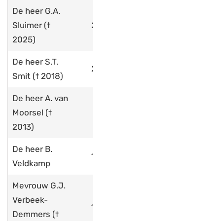
De heer G.A.
Sluimer (†
2007
2025)
De heer S.T.
2008
Smit († 2018)
De heer A. van
Moorsel (†
2013)
De heer B.
1992
Veldkamp
Mevrouw G.J.
Verbeek-
1984
Demmers
(†