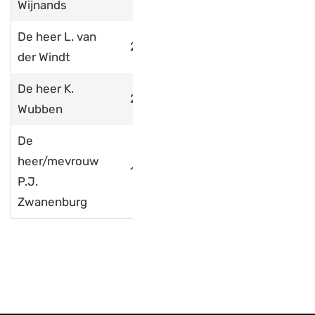
Wijnands
De heer L. van
2001
der Windt
De heer K.
2011
Wubben
De
heer/mevrouw
1968
P.J.
Zwanenburg