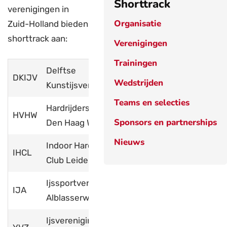
Shorttrack
verenigingen in
Organisatie
Zuid-Holland bieden
shorttrack aan:
Verenigingen
Trainingen
Delftse
DKIJV
www.dkijv.nl
Wedstrijden
Kunstijsvereniging
Teams en selecties
Hardrijdersvereniging
HVHW
www.hvhw.nl
Sponsors en partnerships
Den Haag Westland
Nieuws
Indoor Hardrijders
IHCL
www.ihcl.nl
Club Leiden
Ijssportvereniging
IJA
www.ija.nu
Alblasserwaard
Ijsvereniging