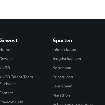
Gewest
Sporten
Home
Inline-skaten
Gewest
Jeugdschaatsen
KNSB
Kortebaan
KNSB Talent Team
Kunstrijden
Zuidwest
Langebaan
Contact
Marathon
Privacybeleid
Schaatsen op natuurijs