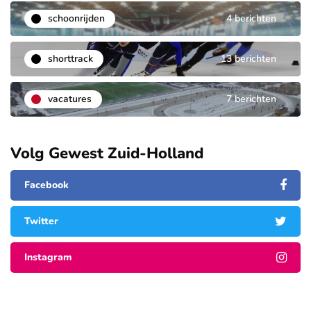
schoonrijden
4 berichten
shorttrack
13 berichten
vacatures
7 berichten
Volg Gewest Zuid-Holland
Facebook
Twitter
Instagram