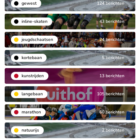
gewest
124 berichten
inline-skaten
43 berichten
jeugdschaatsen
24 berichten
kortebaan
5 berichten
kunstrijden
13 berichten
langebaan
105 berichten
marathon
60 berichten
natuurijs
2 berichten