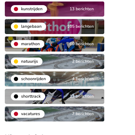
kunstrijden
13 berichten
langebaan
105 berichten
marathon
60 berichten
natuurijs
2 berichten
schoonrijden
4 berichten
shorttrack
13 berichten
vacatures
7 berichten