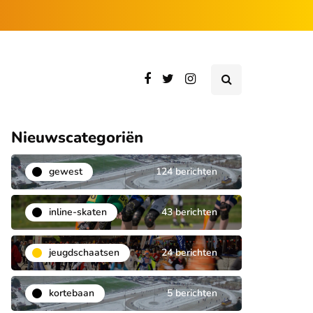
Nieuwscategoriën
gewest
124 berichten
inline-skaten
43 berichten
jeugdschaatsen
24 berichten
kortebaan
5 berichten