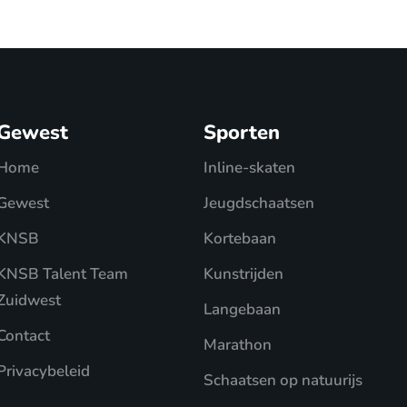
Gewest
Sporten
Home
Inline-skaten
Gewest
Jeugdschaatsen
KNSB
Kortebaan
KNSB Talent Team
Kunstrijden
Zuidwest
Langebaan
Contact
Marathon
Privacybeleid
Schaatsen op natuurijs