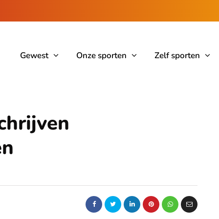
Gewest
Onze sporten
Zelf sporten
hrijven
en