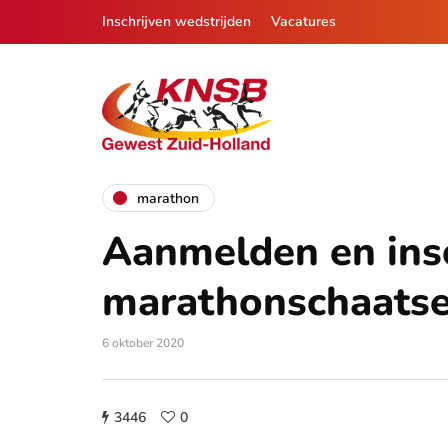
Inschrijven wedstrijden
Vacatures
marathon
Aanmelden en insc
marathonschaats
6 oktober 2020
3446
0