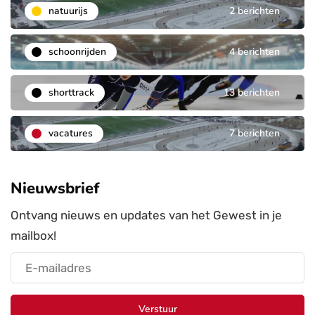
natuurijs
2 berichten
schoonrijden
4 berichten
shorttrack
13 berichten
vacatures
7 berichten
Nieuwsbrief
Ontvang nieuws en updates van het Gewest in je
mailbox!
Verstuur