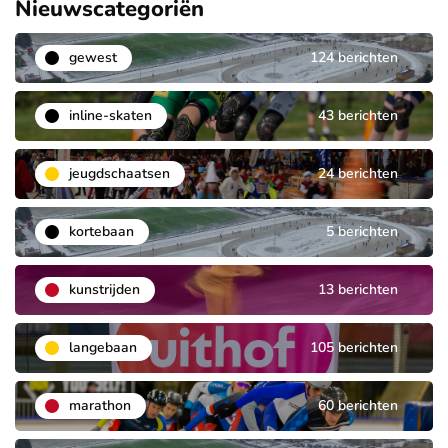
Nieuwscategoriën
gewest
124 berichten
inline-skaten
43 berichten
jeugdschaatsen
24 berichten
kortebaan
5 berichten
kunstrijden
13 berichten
langebaan
105 berichten
marathon
60 berichten