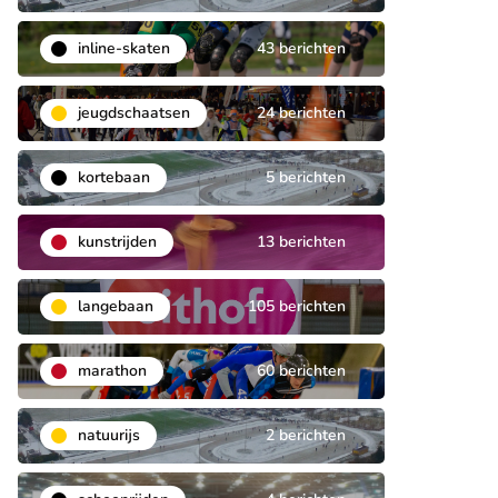
inline-skaten
43 berichten
jeugdschaatsen
24 berichten
kortebaan
5 berichten
kunstrijden
13 berichten
langebaan
105 berichten
marathon
60 berichten
natuurijs
2 berichten