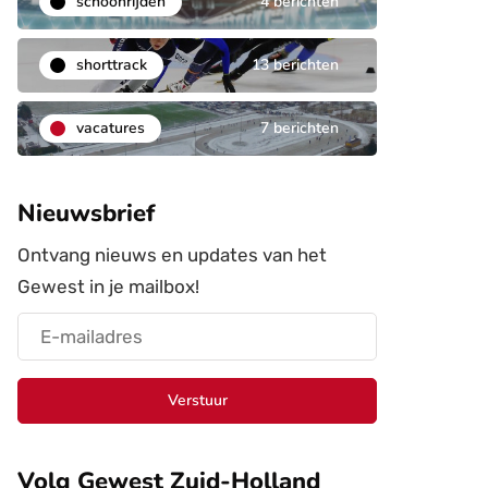
schoonrijden
4 berichten
shorttrack
13 berichten
vacatures
7 berichten
Nieuwsbrief
Ontvang nieuws en updates van het
Gewest in je mailbox!
Verstuur
Volg Gewest Zuid-Holland