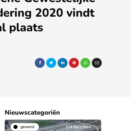
ering 2020 vindt
al plaats
Nieuwscategoriën
gewest
124 berichten