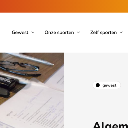
Gewest
Onze sporten
Zelf sporten
gewest
Algem