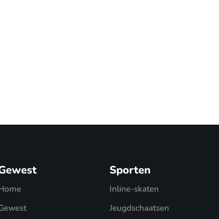
Gewest
Sporten
Home
Inline-skaten
Gewest
Jeugdschaatsen