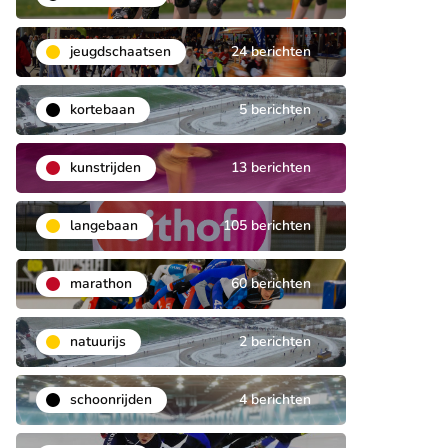
jeugdschaatsen
24 berichten
kortebaan
5 berichten
kunstrijden
13 berichten
langebaan
105 berichten
marathon
60 berichten
natuurijs
2 berichten
schoonrijden
4 berichten