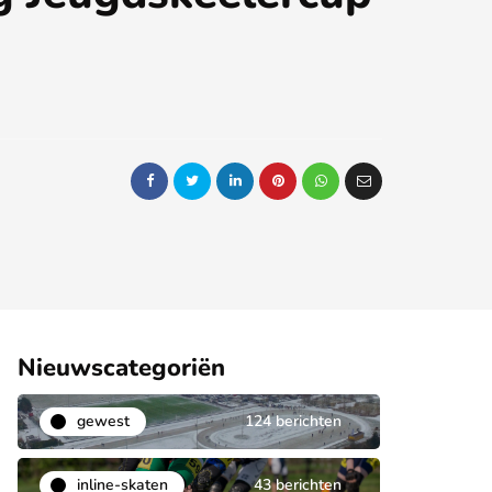
Nieuwscategoriën
gewest
124 berichten
inline-skaten
43 berichten