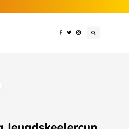
g Jeugdskeelercup