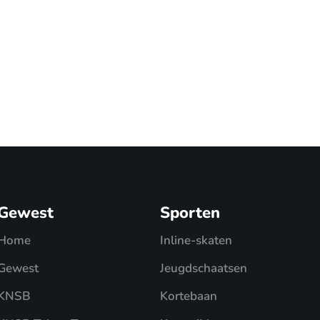
Gewest
Sporten
Home
Inline-skaten
Gewest
Jeugdschaatsen
KNSB
Kortebaan