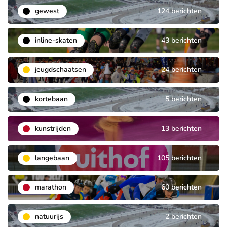
gewest
124 berichten
inline-skaten
43 berichten
jeugdschaatsen
24 berichten
kortebaan
5 berichten
kunstrijden
13 berichten
langebaan
105 berichten
marathon
60 berichten
natuurijs
2 berichten