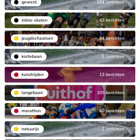
gewest
124 berichten
inline-skaten
43 berichten
jeugdschaatsen
24 berichten
kortebaan
5 berichten
kunstrijden
13 berichten
langebaan
105 berichten
marathon
60 berichten
natuurijs
2 berichten