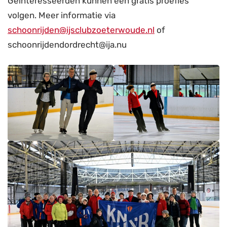
Geïnteresseerden kunnen een gratis proefles
volgen. Meer informatie via
schoonrijden@ijsclubzoeterwoude.nl
of
schoonrijdendordrecht@ija.nu