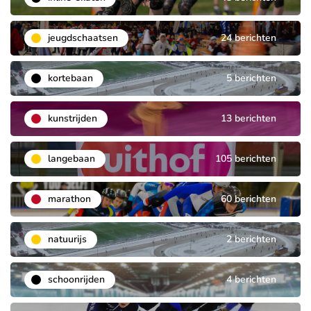
jeugdschaatsen
24 berichten
kortebaan
5 berichten
kunstrijden
13 berichten
langebaan
105 berichten
marathon
60 berichten
natuurijs
2 berichten
schoonrijden
4 berichten