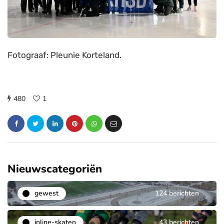
Fotograaf: Pleunie Korteland.
480
1
Nieuwscategoriën
gewest
124 berichten
inline-skaten
43 berichten