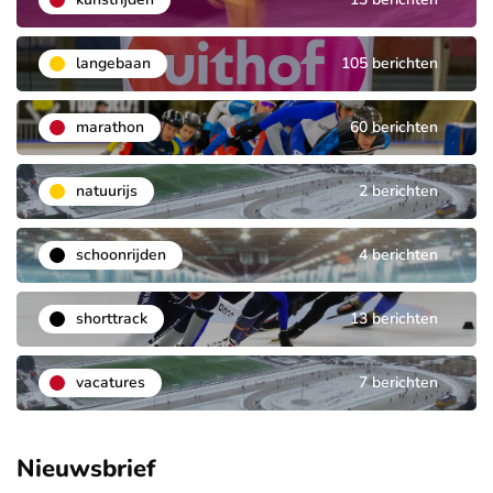
langebaan
105 berichten
marathon
60 berichten
natuurijs
2 berichten
schoonrijden
4 berichten
shorttrack
13 berichten
vacatures
7 berichten
Nieuwsbrief