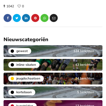
1042
0
Nieuwscategoriën
gewest
124 berichten
inline-skaten
43 berichten
jeugdschaatsen
24 berichten
kortebaan
5 berichten
kunstrijden
13 berichten