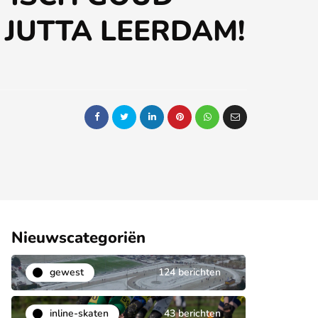
JUTTA LEERDAM!
Nieuwscategoriën
gewest
124 berichten
inline-skaten
43 berichten