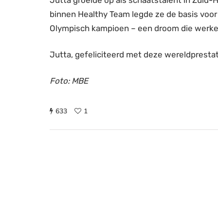
Jutta groeide op als schaatstalent in Zuid-
binnen Healthy Team legde ze de basis voor h
Olympisch kampioen – een droom die werkel
Jutta, gefeliciteerd met deze wereldprestati
Foto: MBE
633
1