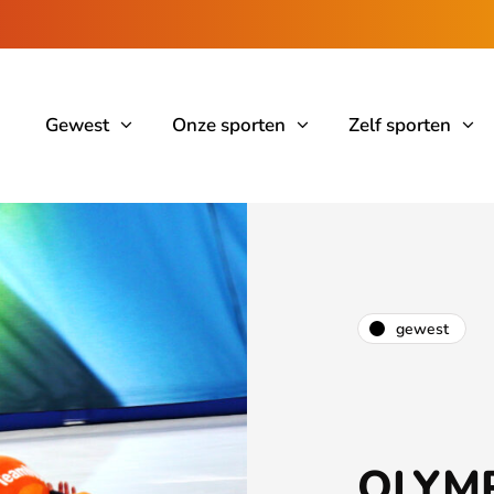
Gewest
Onze sporten
Zelf sporten
gewest
OLYM