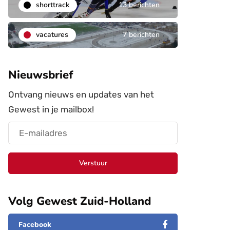
shorttrack
13 berichten
vacatures
7 berichten
Nieuwsbrief
Ontvang nieuws en updates van het
Gewest in je mailbox!
Verstuur
Volg Gewest Zuid-Holland
Facebook