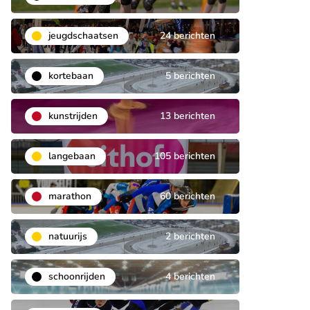
jeugdschaatsen
24 berichten
kortebaan
5 berichten
kunstrijden
13 berichten
langebaan
105 berichten
marathon
60 berichten
natuurijs
2 berichten
schoonrijden
4 berichten