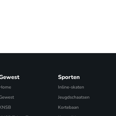
Gewest
Sporten
Home
Inline-skaten
Gewest
Jeugdschaatsen
KNSB
Kortebaan