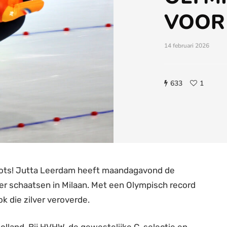
VOOR 
14 februari 2026
633
1
rots! Jutta Leerdam heeft maandagavond de
r schaatsen in Milaan. Met een Olympisch record
k die zilver veroverde.