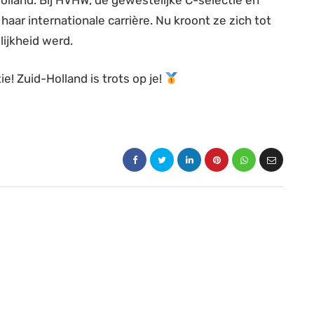
Holland. Bij HVHW, de gewestelijke C-selectie en
aar internationale carrière. Nu kroont ze zich tot
ijkheid werd.
e! Zuid-Holland is trots op je!