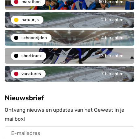
marathon
60 berichten
natuurijs
2 berichten
schoonrijden
4 berichten
shorttrack
13 berichten
vacatures
7 berichten
Nieuwsbrief
Ontvang nieuws en updates van het Gewest in je
mailbox!