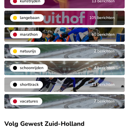
kunstrijden
13 berichten
langebaan
105 berichten
marathon
60 berichten
natuurijs
2 berichten
schoonrijden
4 berichten
shorttrack
13 berichten
vacatures
7 berichten
Volg Gewest Zuid-Holland