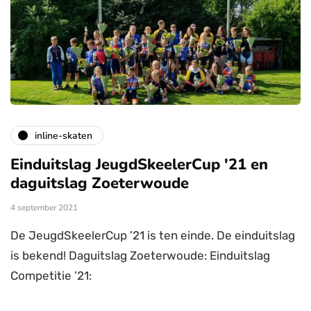
inline-skaten
Einduitslag JeugdSkeelerCup '21 en
daguitslag Zoeterwoude
4 september 2021
De JeugdSkeelerCup ’21 is ten einde. De einduitslag
is bekend! Daguitslag Zoeterwoude: Einduitslag
Competitie ’21: