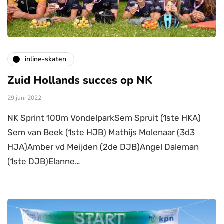
inline-skaten
Zuid Hollands succes op NK
29 juni 2022
NK Sprint 100m VondelparkSem Spruit (1ste HKA)
Sem van Beek (1ste HJB) Mathijs Molenaar (3d3
HJA)Amber vd Meijden (2de DJB)Angel Daleman
(1ste DJB)Elanne…