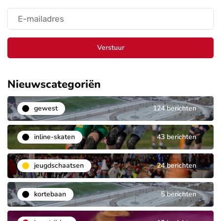
Verstuur
Nieuwscategoriën
gewest
124 berichten
inline-skaten
43 berichten
jeugdschaatsen
24 berichten
kortebaan
5 berichten