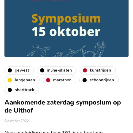
gewest
inline-skaten
kunstrijden
langebaan
marathon
schoonrijden
shorttrack
Aankomende zaterdag symposium op
de Uithof
8 oktober 2022
Naar aanleiding van haar 130-jarig bestaan,