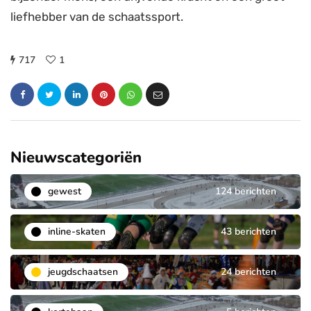
liefhebber van de schaatssport.
717
1
Nieuwscategoriën
gewest
124 berichten
inline-skaten
43 berichten
jeugdschaatsen
24 berichten