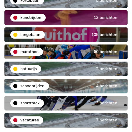
kortebaan
5 berichten
kunstrijden
13 berichten
langebaan
105 berichten
marathon
60 berichten
natuurijs
2 berichten
schoonrijden
4 berichten
shorttrack
13 berichten
vacatures
7 berichten