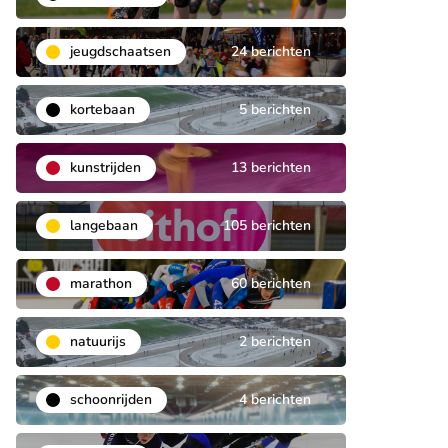
jeugdschaatsen
24 berichten
kortebaan
5 berichten
kunstrijden
13 berichten
langebaan
105 berichten
marathon
60 berichten
natuurijs
2 berichten
schoonrijden
4 berichten