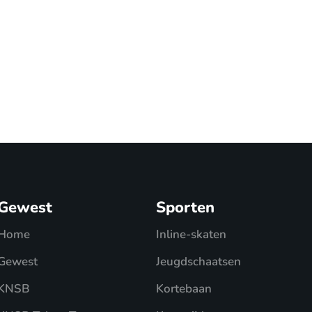
Gewest
Sporten
Home
Inline-skaten
Gewest
Jeugdschaatsen
KNSB
Kortebaan