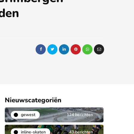
eden
Nieuwscategoriën
gewest
124 berichten
inline-skaten
43 berichten