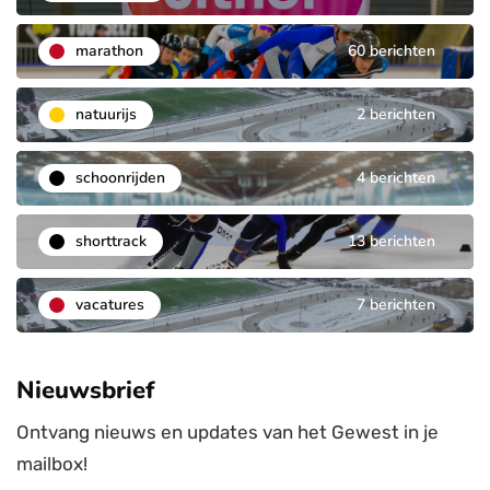
marathon
60 berichten
natuurijs
2 berichten
schoonrijden
4 berichten
shorttrack
13 berichten
vacatures
7 berichten
Nieuwsbrief
Ontvang nieuws en updates van het Gewest in je
mailbox!