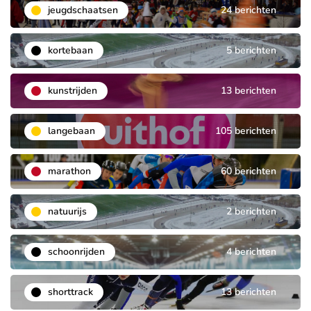
jeugdschaatsen
24 berichten
kortebaan
5 berichten
kunstrijden
13 berichten
langebaan
105 berichten
marathon
60 berichten
natuurijs
2 berichten
schoonrijden
4 berichten
shorttrack
13 berichten