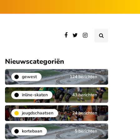
Nieuwscategoriën
gewest
124 berichten
inline-skaten
43 berichten
jeugdschaatsen
24 berichten
kortebaan
5 berichten