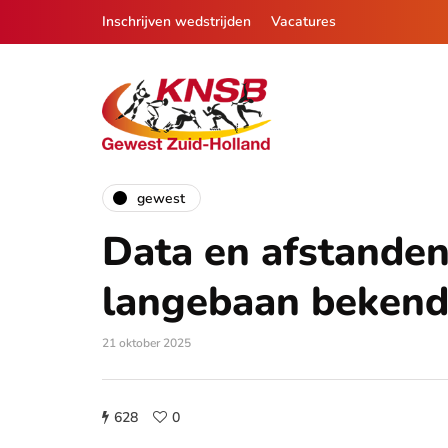
Inschrijven wedstrijden
Vacatures
gewest
Data en afstande
langebaan beken
21 oktober 2025
628
0