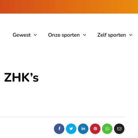
Gewest
Onze sporten
Zelf sporten
n ZHK’s
d