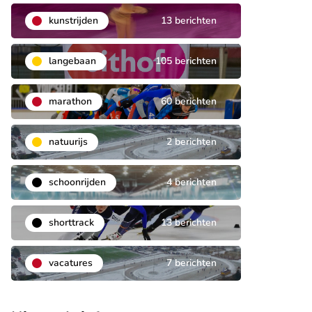
kunstrijden
13 berichten
langebaan
105 berichten
marathon
60 berichten
natuurijs
2 berichten
schoonrijden
4 berichten
shorttrack
13 berichten
vacatures
7 berichten