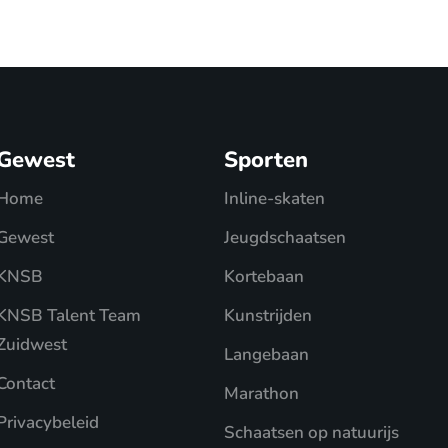
Gewest
Sporten
Home
Inline-skaten
Gewest
Jeugdschaatsen
KNSB
Kortebaan
KNSB Talent Team
Kunstrijden
Zuidwest
Langebaan
Contact
Marathon
Privacybeleid
Schaatsen op natuurijs