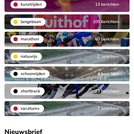
kunstrijden
13 berichten
langebaan
105 berichten
marathon
60 berichten
natuurijs
2 berichten
schoonrijden
4 berichten
shorttrack
13 berichten
vacatures
7 berichten
Nieuwsbrief