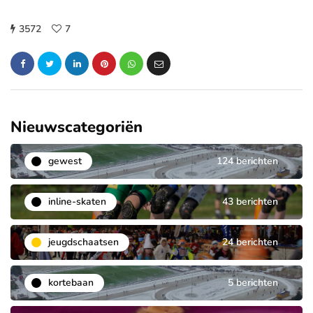
3572
7
Nieuwscategoriën
gewest
124 berichten
inline-skaten
43 berichten
jeugdschaatsen
24 berichten
kortebaan
5 berichten