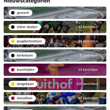
Nieuwscategoriën
gewest
124 berichten
inline-skaten
43 berichten
jeugdschaatsen
24 berichten
kortebaan
5 berichten
kunstrijden
13 berichten
langebaan
105 berichten
marathon
60 berichten