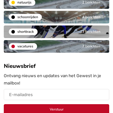
natuurijs
2 berichten
schoonrijden
4 berichten
shorttrack
13 berichten
vacatures
7 berichten
Nieuwsbrief
Ontvang nieuws en updates van het Gewest in je
mailbox!
Verstuur