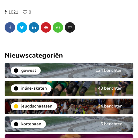
1021
0
Nieuwscategoriën
gewest
124 berichten
inline-skaten
43 berichten
jeugdschaatsen
24 berichten
kortebaan
5 berichten