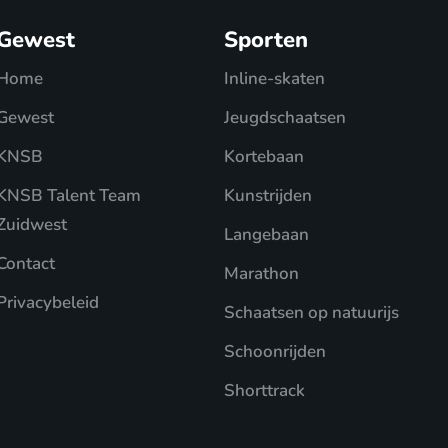
Gewest
Sporten
Home
Inline-skaten
Gewest
Jeugdschaatsen
KNSB
Kortebaan
KNSB Talent Team
Kunstrijden
Zuidwest
Langebaan
Contact
Marathon
Privacybeleid
Schaatsen op natuurijs
Schoonrijden
Shorttrack